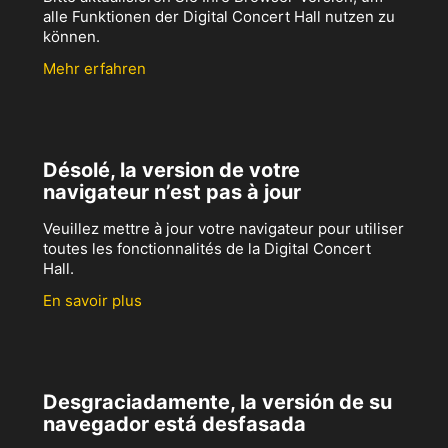
alle Funktionen der Digital Concert Hall nutzen zu
können.
Mehr erfahren
Désolé, la version de votre
navigateur n’est pas à jour
Veuillez mettre à jour votre navigateur pour utiliser
toutes les fonctionnalités de la Digital Concert
Hall.
En savoir plus
Desgraciadamente, la versión de su
navegador está desfasada