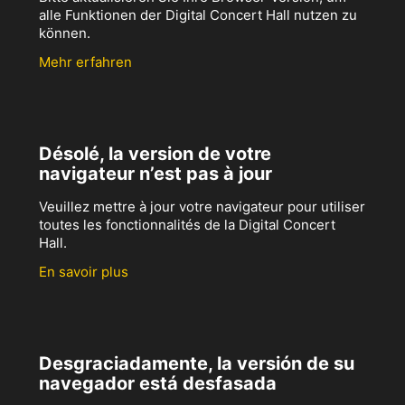
alle Funktionen der Digital Concert Hall nutzen zu
können.
Mehr erfahren
Désolé, la version de votre
navigateur n’est pas à jour
Veuillez mettre à jour votre navigateur pour utiliser
toutes les fonctionnalités de la Digital Concert
Hall.
En savoir plus
Desgraciadamente, la versión de su
navegador está desfasada