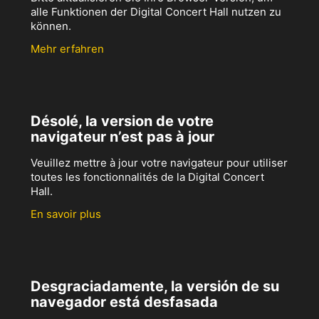
alle Funktionen der Digital Concert Hall nutzen zu
können.
Mehr erfahren
Désolé, la version de votre
navigateur n’est pas à jour
Veuillez mettre à jour votre navigateur pour utiliser
toutes les fonctionnalités de la Digital Concert
Hall.
En savoir plus
Desgraciadamente, la versión de su
navegador está desfasada