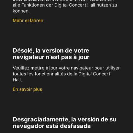
alle Funktionen der Digital Concert Hall nutzen zu
können.
Mehr erfahren
Désolé, la version de votre
navigateur n’est pas à jour
Veuillez mettre à jour votre navigateur pour utiliser
toutes les fonctionnalités de la Digital Concert
Hall.
En savoir plus
Desgraciadamente, la versión de su
navegador está desfasada