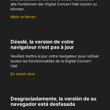
alle Funktionen der Digital Concert Hall nutzen zu
können.
Mehr erfahren
Désolé, la version de votre
navigateur n’est pas à jour
Veuillez mettre à jour votre navigateur pour utiliser
toutes les fonctionnalités de la Digital Concert
Hall.
En savoir plus
Desgraciadamente, la versión de su
navegador está desfasada