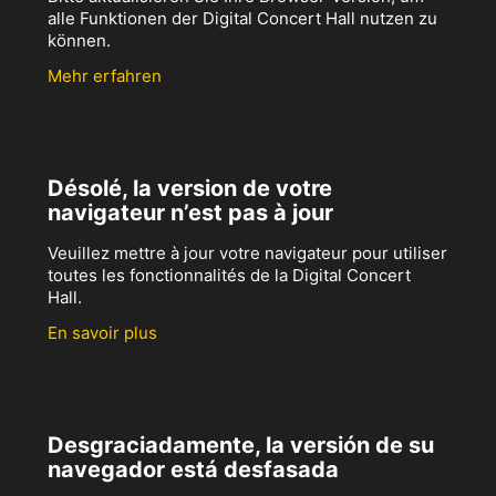
alle Funktionen der Digital Concert Hall nutzen zu
können.
Mehr erfahren
Désolé, la version de votre
navigateur n’est pas à jour
Veuillez mettre à jour votre navigateur pour utiliser
toutes les fonctionnalités de la Digital Concert
Hall.
En savoir plus
Desgraciadamente, la versión de su
navegador está desfasada