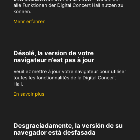
alle Funktionen der Digital Concert Hall nutzen zu
können.
Mehr erfahren
Désolé, la version de votre
navigateur n’est pas à jour
Veuillez mettre à jour votre navigateur pour utiliser
toutes les fonctionnalités de la Digital Concert
Hall.
En savoir plus
Desgraciadamente, la versión de su
navegador está desfasada