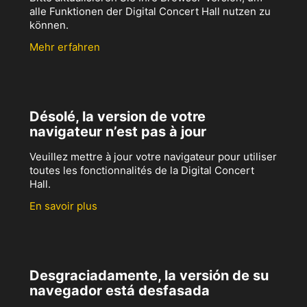
alle Funktionen der Digital Concert Hall nutzen zu
können.
Mehr erfahren
Désolé, la version de votre
navigateur n’est pas à jour
Veuillez mettre à jour votre navigateur pour utiliser
toutes les fonctionnalités de la Digital Concert
Hall.
En savoir plus
Desgraciadamente, la versión de su
navegador está desfasada