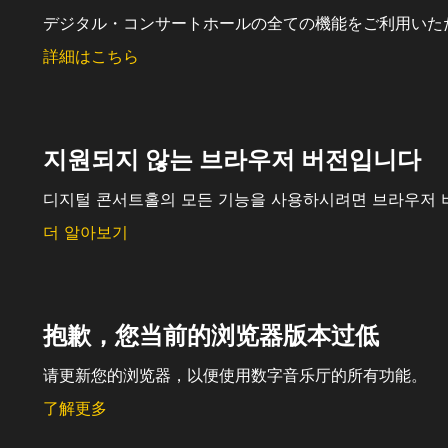
デジタル・コンサートホールの全ての機能をご利用いた
詳細はこちら
지원되지 않는 브라우저 버전입니다
디지털 콘서트홀의 모든 기능을 사용하시려면 브라우저 
더 알아보기
抱歉，您当前的浏览器版本过低
请更新您的浏览器，以便使用数字音乐厅的所有功能。
了解更多