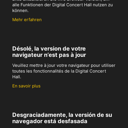
alle Funktionen der Digital Concert Hall nutzen zu
können.
Mehr erfahren
Désolé, la version de votre
navigateur n’est pas à jour
Veuillez mettre à jour votre navigateur pour utiliser
toutes les fonctionnalités de la Digital Concert
Hall.
En savoir plus
Desgraciadamente, la versión de su
navegador está desfasada