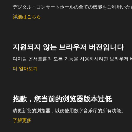
デジタル・コンサートホールの全ての機能をご利用いた
詳細はこちら
지원되지 않는 브라우저 버전입니다
디지털 콘서트홀의 모든 기능을 사용하시려면 브라우저 
더 알아보기
抱歉，您当前的浏览器版本过低
请更新您的浏览器，以便使用数字音乐厅的所有功能。
了解更多