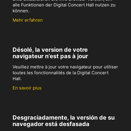
alle Funktionen der Digital Concert Hall nutzen zu
können.
Mehr erfahren
Désolé, la version de votre
navigateur n’est pas à jour
Veuillez mettre à jour votre navigateur pour utiliser
toutes les fonctionnalités de la Digital Concert
Hall.
En savoir plus
Desgraciadamente, la versión de su
navegador está desfasada