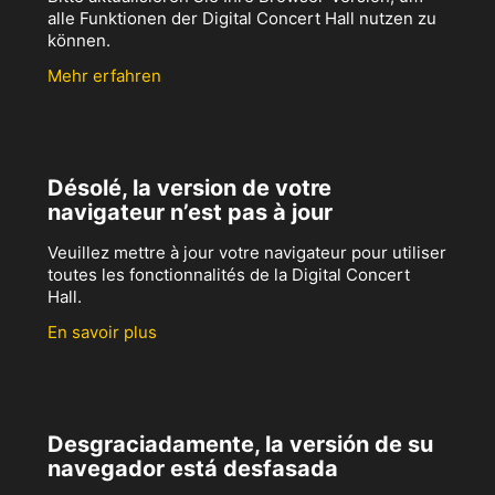
alle Funktionen der Digital Concert Hall nutzen zu
können.
Mehr erfahren
Désolé, la version de votre
navigateur n’est pas à jour
Veuillez mettre à jour votre navigateur pour utiliser
toutes les fonctionnalités de la Digital Concert
Hall.
En savoir plus
Desgraciadamente, la versión de su
navegador está desfasada