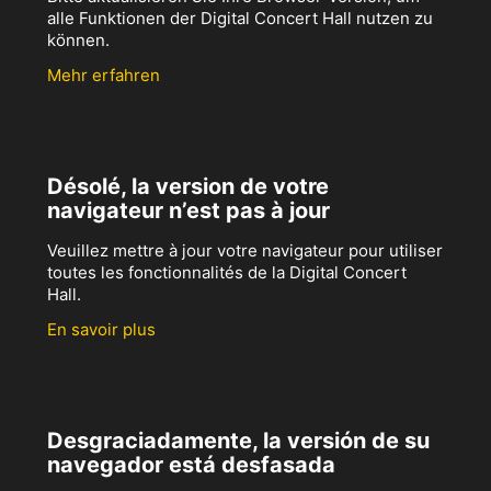
alle Funktionen der Digital Concert Hall nutzen zu
können.
Mehr erfahren
Désolé, la version de votre
navigateur n’est pas à jour
Veuillez mettre à jour votre navigateur pour utiliser
toutes les fonctionnalités de la Digital Concert
Hall.
En savoir plus
Desgraciadamente, la versión de su
navegador está desfasada