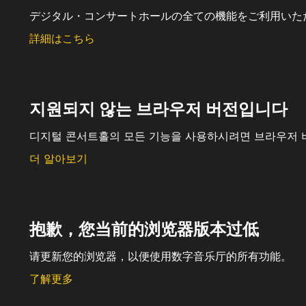
デジタル・コンサートホールの全ての機能をご利用いた
詳細はこちら
지원되지 않는 브라우저 버전입니다
디지털 콘서트홀의 모든 기능을 사용하시려면 브라우저 
더 알아보기
抱歉，您当前的浏览器版本过低
请更新您的浏览器，以便使用数字音乐厅的所有功能。
了解更多