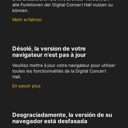
alle Funktionen der Digital Concert Hall nutzen zu
können.
Mehr erfahren
Désolé, la version de votre
navigateur n’est pas à jour
Veuillez mettre à jour votre navigateur pour utiliser
toutes les fonctionnalités de la Digital Concert
Hall.
En savoir plus
Desgraciadamente, la versión de su
navegador está desfasada