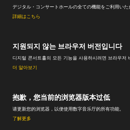
デジタル・コンサートホールの全ての機能をご利用いた
詳細はこちら
지원되지 않는 브라우저 버전입니다
디지털 콘서트홀의 모든 기능을 사용하시려면 브라우저 
더 알아보기
抱歉，您当前的浏览器版本过低
请更新您的浏览器，以便使用数字音乐厅的所有功能。
了解更多