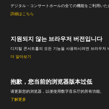
デジタル・コンサートホールの全ての機能をご利用いた
詳細はこちら
지원되지 않는 브라우저 버전입니다
디지털 콘서트홀의 모든 기능을 사용하시려면 브라우저 
더 알아보기
抱歉，您当前的浏览器版本过低
请更新您的浏览器，以便使用数字音乐厅的所有功能。
了解更多