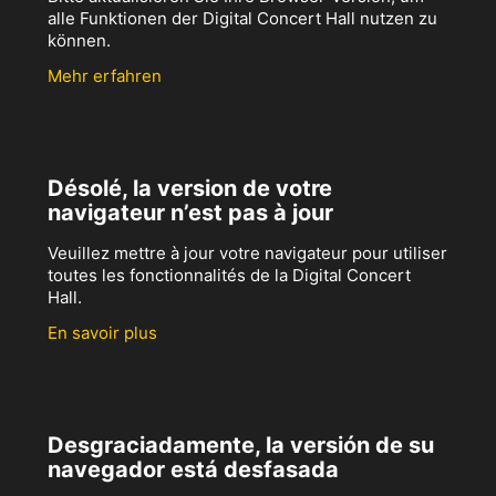
alle Funktionen der Digital Concert Hall nutzen zu
können.
Mehr erfahren
Désolé, la version de votre
navigateur n’est pas à jour
Veuillez mettre à jour votre navigateur pour utiliser
toutes les fonctionnalités de la Digital Concert
Hall.
En savoir plus
Desgraciadamente, la versión de su
navegador está desfasada