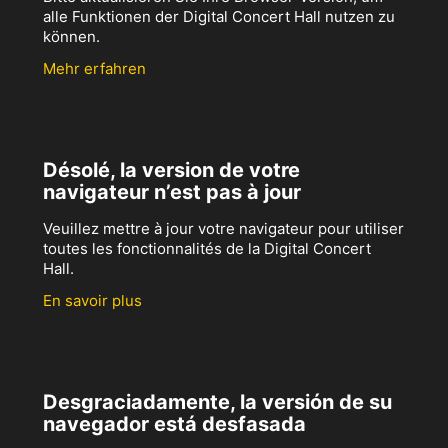
alle Funktionen der Digital Concert Hall nutzen zu
können.
Mehr erfahren
Désolé, la version de votre
navigateur n’est pas à jour
Veuillez mettre à jour votre navigateur pour utiliser
toutes les fonctionnalités de la Digital Concert
Hall.
En savoir plus
Desgraciadamente, la versión de su
navegador está desfasada