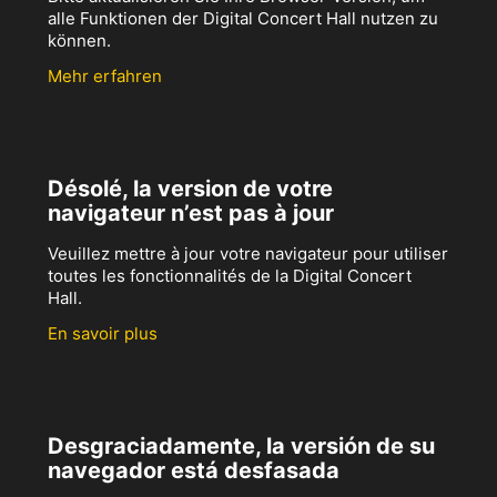
alle Funktionen der Digital Concert Hall nutzen zu
können.
Mehr erfahren
Désolé, la version de votre
navigateur n’est pas à jour
Veuillez mettre à jour votre navigateur pour utiliser
toutes les fonctionnalités de la Digital Concert
Hall.
En savoir plus
Desgraciadamente, la versión de su
navegador está desfasada