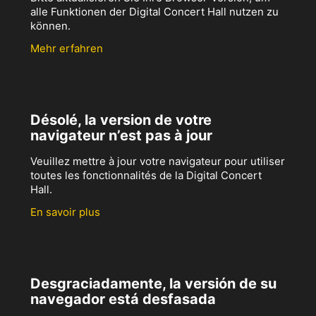
alle Funktionen der Digital Concert Hall nutzen zu
können.
Mehr erfahren
Désolé, la version de votre
navigateur n’est pas à jour
Veuillez mettre à jour votre navigateur pour utiliser
toutes les fonctionnalités de la Digital Concert
Hall.
En savoir plus
Desgraciadamente, la versión de su
navegador está desfasada