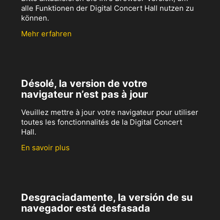
alle Funktionen der Digital Concert Hall nutzen zu
können.
Mehr erfahren
Désolé, la version de votre
navigateur n’est pas à jour
Veuillez mettre à jour votre navigateur pour utiliser
toutes les fonctionnalités de la Digital Concert
Hall.
En savoir plus
Desgraciadamente, la versión de su
navegador está desfasada