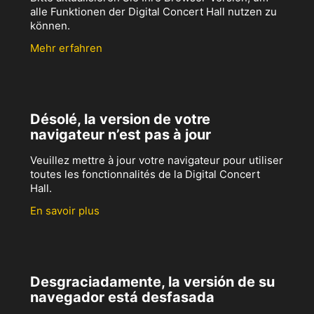
alle Funktionen der Digital Concert Hall nutzen zu
können.
Mehr erfahren
Désolé, la version de votre
navigateur n’est pas à jour
Veuillez mettre à jour votre navigateur pour utiliser
toutes les fonctionnalités de la Digital Concert
Hall.
En savoir plus
Desgraciadamente, la versión de su
navegador está desfasada