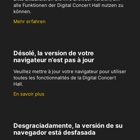
alle Funktionen der Digital Concert Hall nutzen zu
können.
Mehr erfahren
Désolé, la version de votre
navigateur n’est pas à jour
Veuillez mettre à jour votre navigateur pour utiliser
toutes les fonctionnalités de la Digital Concert
Hall.
En savoir plus
Desgraciadamente, la versión de su
navegador está desfasada