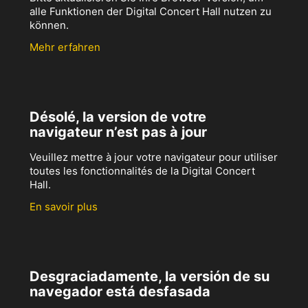
alle Funktionen der Digital Concert Hall nutzen zu
können.
Mehr erfahren
Désolé, la version de votre
navigateur n’est pas à jour
Veuillez mettre à jour votre navigateur pour utiliser
toutes les fonctionnalités de la Digital Concert
Hall.
En savoir plus
Desgraciadamente, la versión de su
navegador está desfasada