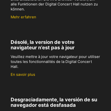
alle Funktionen der Digital Concert Hall nutzen zu
können.
Mehr erfahren
Désolé, la version de votre
navigateur n’est pas à jour
Veuillez mettre à jour votre navigateur pour utiliser
toutes les fonctionnalités de la Digital Concert
Hall.
En savoir plus
Desgraciadamente, la versión de su
navegador está desfasada