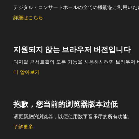
デジタル・コンサートホールの全ての機能をご利用いた
詳細はこちら
지원되지 않는 브라우저 버전입니다
디지털 콘서트홀의 모든 기능을 사용하시려면 브라우저 
더 알아보기
抱歉，您当前的浏览器版本过低
请更新您的浏览器，以便使用数字音乐厅的所有功能。
了解更多