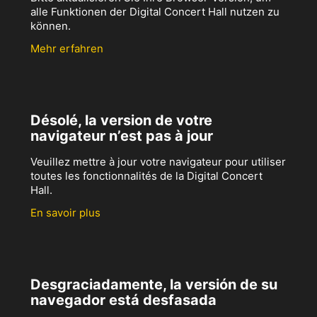
alle Funktionen der Digital Concert Hall nutzen zu
können.
Mehr erfahren
Désolé, la version de votre
navigateur n’est pas à jour
Veuillez mettre à jour votre navigateur pour utiliser
toutes les fonctionnalités de la Digital Concert
Hall.
En savoir plus
Desgraciadamente, la versión de su
navegador está desfasada