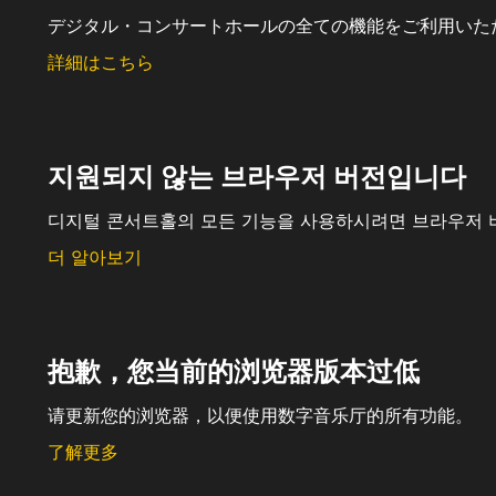
デジタル・コンサートホールの全ての機能をご利用いた
詳細はこちら
지원되지 않는 브라우저 버전입니다
디지털 콘서트홀의 모든 기능을 사용하시려면 브라우저 
더 알아보기
抱歉，您当前的浏览器版本过低
请更新您的浏览器，以便使用数字音乐厅的所有功能。
了解更多