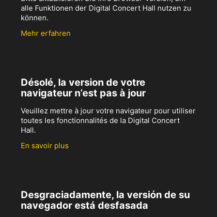
alle Funktionen der Digital Concert Hall nutzen zu
können.
Mehr erfahren
Désolé, la version de votre
navigateur n’est pas à jour
Veuillez mettre à jour votre navigateur pour utiliser
toutes les fonctionnalités de la Digital Concert
Hall.
En savoir plus
Desgraciadamente, la versión de su
navegador está desfasada