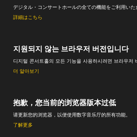
デジタル・コンサートホールの全ての機能をご利用いた
詳細はこちら
지원되지 않는 브라우저 버전입니다
디지털 콘서트홀의 모든 기능을 사용하시려면 브라우저 
더 알아보기
抱歉，您当前的浏览器版本过低
请更新您的浏览器，以便使用数字音乐厅的所有功能。
了解更多