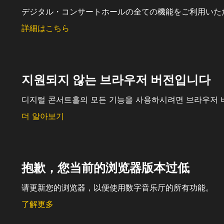
デジタル・コンサートホールの全ての機能をご利用いた
詳細はこちら
지원되지 않는 브라우저 버전입니다
디지털 콘서트홀의 모든 기능을 사용하시려면 브라우저 
더 알아보기
抱歉，您当前的浏览器版本过低
请更新您的浏览器，以便使用数字音乐厅的所有功能。
了解更多