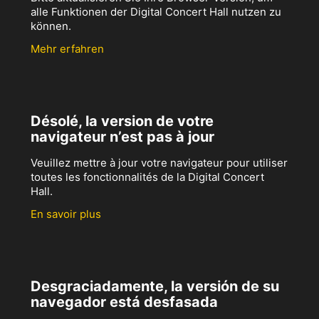
alle Funktionen der Digital Concert Hall nutzen zu
können.
Mehr erfahren
Désolé, la version de votre
navigateur n’est pas à jour
Veuillez mettre à jour votre navigateur pour utiliser
toutes les fonctionnalités de la Digital Concert
Hall.
En savoir plus
Desgraciadamente, la versión de su
navegador está desfasada