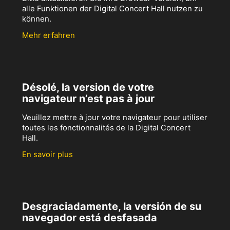
alle Funktionen der Digital Concert Hall nutzen zu
können.
Mehr erfahren
Désolé, la version de votre
navigateur n’est pas à jour
Veuillez mettre à jour votre navigateur pour utiliser
toutes les fonctionnalités de la Digital Concert
Hall.
En savoir plus
Desgraciadamente, la versión de su
navegador está desfasada