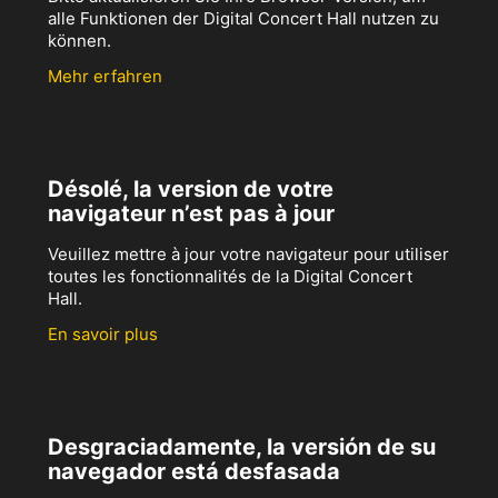
alle Funktionen der Digital Concert Hall nutzen zu
können.
Mehr erfahren
Désolé, la version de votre
navigateur n’est pas à jour
Veuillez mettre à jour votre navigateur pour utiliser
toutes les fonctionnalités de la Digital Concert
Hall.
En savoir plus
Desgraciadamente, la versión de su
navegador está desfasada