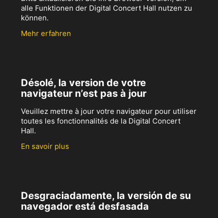
alle Funktionen der Digital Concert Hall nutzen zu
können.
Mehr erfahren
Désolé, la version de votre
navigateur n’est pas à jour
Veuillez mettre à jour votre navigateur pour utiliser
toutes les fonctionnalités de la Digital Concert
Hall.
En savoir plus
Desgraciadamente, la versión de su
navegador está desfasada