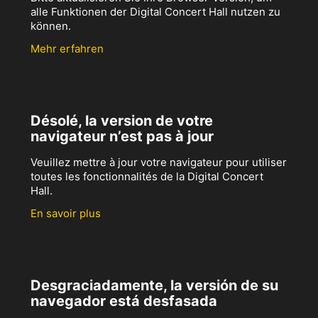
alle Funktionen der Digital Concert Hall nutzen zu
können.
Mehr erfahren
Désolé, la version de votre
navigateur n’est pas à jour
Veuillez mettre à jour votre navigateur pour utiliser
toutes les fonctionnalités de la Digital Concert
Hall.
En savoir plus
Desgraciadamente, la versión de su
navegador está desfasada