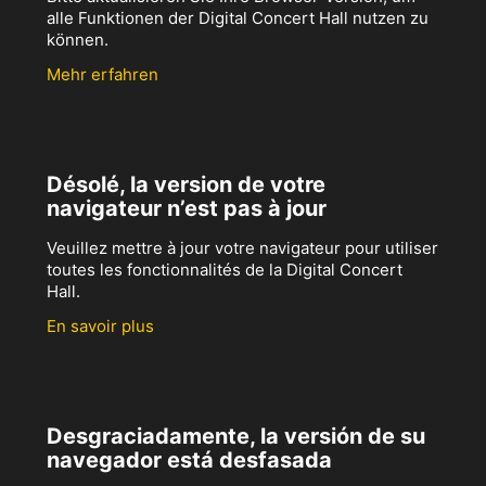
alle Funktionen der Digital Concert Hall nutzen zu
können.
Mehr erfahren
Désolé, la version de votre
navigateur n’est pas à jour
Veuillez mettre à jour votre navigateur pour utiliser
toutes les fonctionnalités de la Digital Concert
Hall.
En savoir plus
Desgraciadamente, la versión de su
navegador está desfasada