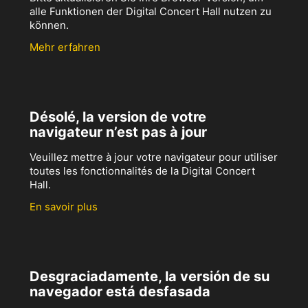
alle Funktionen der Digital Concert Hall nutzen zu
können.
Mehr erfahren
Désolé, la version de votre
navigateur n’est pas à jour
Veuillez mettre à jour votre navigateur pour utiliser
toutes les fonctionnalités de la Digital Concert
Hall.
En savoir plus
Desgraciadamente, la versión de su
navegador está desfasada