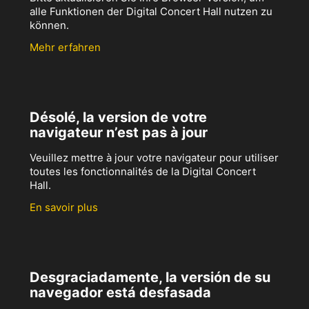
alle Funktionen der Digital Concert Hall nutzen zu
können.
Mehr erfahren
Désolé, la version de votre
navigateur n’est pas à jour
Veuillez mettre à jour votre navigateur pour utiliser
toutes les fonctionnalités de la Digital Concert
Hall.
En savoir plus
Desgraciadamente, la versión de su
navegador está desfasada