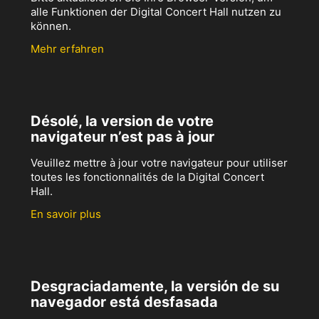
alle Funktionen der Digital Concert Hall nutzen zu
können.
Mehr erfahren
Désolé, la version de votre
navigateur n’est pas à jour
Veuillez mettre à jour votre navigateur pour utiliser
toutes les fonctionnalités de la Digital Concert
Hall.
En savoir plus
Desgraciadamente, la versión de su
navegador está desfasada