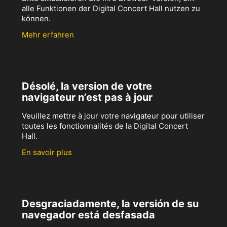
alle Funktionen der Digital Concert Hall nutzen zu
können.
Mehr erfahren
Désolé, la version de votre
navigateur n’est pas à jour
Veuillez mettre à jour votre navigateur pour utiliser
toutes les fonctionnalités de la Digital Concert
Hall.
En savoir plus
Desgraciadamente, la versión de su
navegador está desfasada