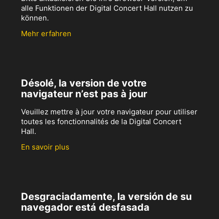
alle Funktionen der Digital Concert Hall nutzen zu
können.
Mehr erfahren
Désolé, la version de votre
navigateur n’est pas à jour
Veuillez mettre à jour votre navigateur pour utiliser
toutes les fonctionnalités de la Digital Concert
Hall.
En savoir plus
Desgraciadamente, la versión de su
navegador está desfasada