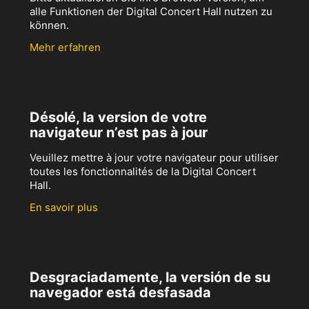
alle Funktionen der Digital Concert Hall nutzen zu
können.
Mehr erfahren
Désolé, la version de votre
navigateur n’est pas à jour
Veuillez mettre à jour votre navigateur pour utiliser
toutes les fonctionnalités de la Digital Concert
Hall.
En savoir plus
Desgraciadamente, la versión de su
navegador está desfasada