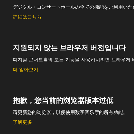
デジタル・コンサートホールの全ての機能をご利用いた
詳細はこちら
지원되지 않는 브라우저 버전입니다
디지털 콘서트홀의 모든 기능을 사용하시려면 브라우저 
더 알아보기
抱歉，您当前的浏览器版本过低
请更新您的浏览器，以便使用数字音乐厅的所有功能。
了解更多