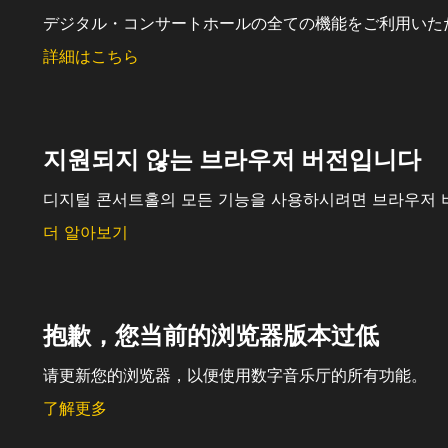
デジタル・コンサートホールの全ての機能をご利用いた
詳細はこちら
지원되지 않는 브라우저 버전입니다
디지털 콘서트홀의 모든 기능을 사용하시려면 브라우저 
더 알아보기
抱歉，您当前的浏览器版本过低
请更新您的浏览器，以便使用数字音乐厅的所有功能。
了解更多