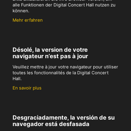
alle Funktionen der Digital Concert Hall nutzen zu
können.
Mehr erfahren
Désolé, la version de votre
navigateur n’est pas à jour
Veuillez mettre à jour votre navigateur pour utiliser
toutes les fonctionnalités de la Digital Concert
Hall.
En savoir plus
Desgraciadamente, la versión de su
navegador está desfasada