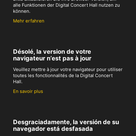
alle Funktionen der Digital Concert Hall nutzen zu
können.
Mehr erfahren
Désolé, la version de votre
navigateur n’est pas à jour
Veuillez mettre à jour votre navigateur pour utiliser
toutes les fonctionnalités de la Digital Concert
Hall.
En savoir plus
Desgraciadamente, la versión de su
navegador está desfasada