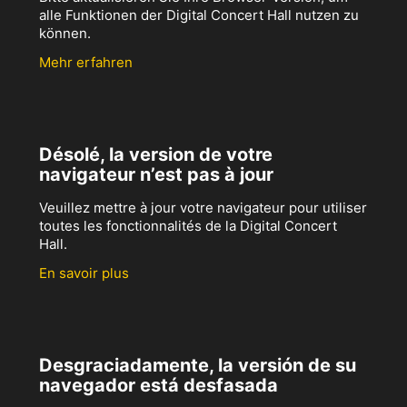
alle Funktionen der Digital Concert Hall nutzen zu
können.
Mehr erfahren
Désolé, la version de votre
navigateur n’est pas à jour
Veuillez mettre à jour votre navigateur pour utiliser
toutes les fonctionnalités de la Digital Concert
Hall.
En savoir plus
Desgraciadamente, la versión de su
navegador está desfasada